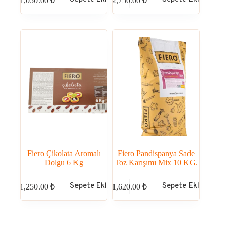
1,050.00
₺
2,750.00
₺
Fiero Çikolata Aromalı
Fiero Pandispanya Sade
Dolgu 6 Kg
Toz Karışımı Mix 10 KG.
Sepete Ekle
Sepete Ekle
1,250.00
₺
1,620.00
₺